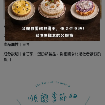
內餡｜
原味乳酪、原味杏仁奶油餡、原味塔殼
📝
成分提醒
產品屬性
｜葷食
成分說明
｜含芒果、蛋奶類製品，對相關食材過敏者請斟酌
食用