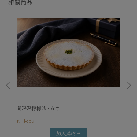
相關商品
黃澄澄檸檬派・6吋
我
NT$650
NT
加入購物車