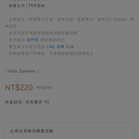
・取貨方式｜門市自取
・主要成分｜新鮮愛文芒果、原味乳酪、藍莓果粒、原味杏仁奶油餡、原
味塔殼
・此商品依芒果產季與熟成狀態限量供應
・急件請洽
各門市
確認現貨狀況
・雙北當日外送可透過
LINE 菜單
點購
・官網售價為門市價格，百貨櫃點售價依現場為主
/ Hello Summer /
NT$220
NT$250
供貨狀況:
尚有庫存 95
此商品參與的優惠活動