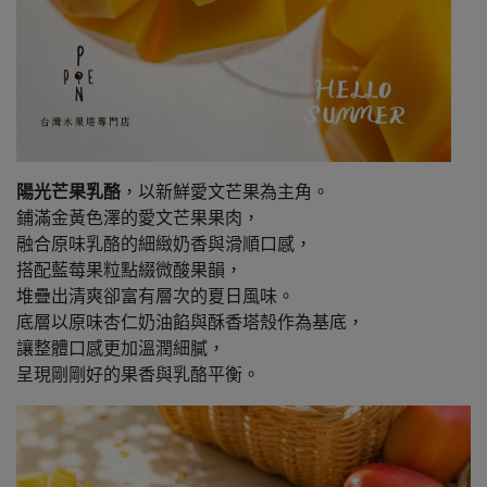
陽光芒果乳酪
，以新鮮愛文芒果為主角。
鋪滿金黃色澤的愛文芒果果肉，
融合原味乳酪的細緻奶香與滑順口感，
搭配藍莓果粒點綴微酸果韻，
堆疊出清爽卻富有層次的夏日風味。
底層以原味杏仁奶油餡與酥香塔殼作為基底，
讓整體口感更加溫潤細膩，
呈現剛剛好的果香與乳酪平衡。