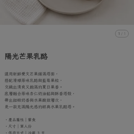
1
/
1
陽光芒果乳酪
選用新鮮愛文芒果鋪滿塔面，
搭配滑順原味乳酪與藍莓果粒，
交織出清爽又飽滿的夏日果香。
底層融合原味杏仁奶油餡與酥香塔殼，
帶出細緻奶香與水果酸甜層次，
是一款充滿陽光感的經典水果乳酪塔。
・產品屬性｜葷食
・尺寸｜單人份
・保存方式｜冷藏 3 天