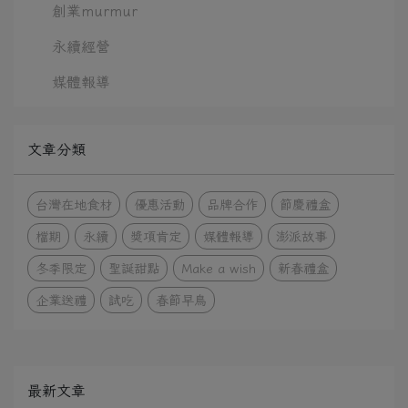
創業murmur
永續經營
媒體報導
文章分類
台灣在地食材
優惠活動
品牌合作
節慶禮盒
檔期
永續
獎項肯定
媒體報導
澎派故事
冬季限定
聖誕甜點
Make a wish
新春禮盒
企業送禮
試吃
春節早鳥
最新文章