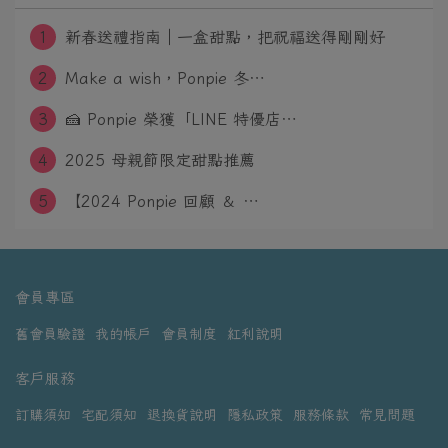
1
新春送禮指南｜一盒甜點，把祝福送得剛剛好
2
Make a wish，Ponpie 冬⋯
3
🍰 Ponpie 榮獲「LINE 特優店⋯
4
2025 母親節限定甜點推薦
5
​ 【2024 Ponpie 回顧 ＆ ⋯
會員專區
舊會員驗證
我的帳戶
會員制度
紅利說明
客戶服務
訂購須知
宅配須知
退換貨說明
隱私政策
服務條款
常見問題