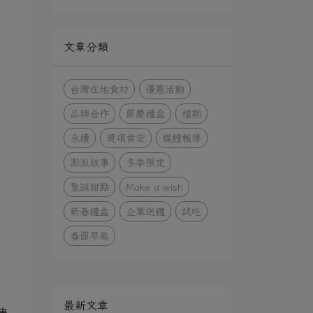
文章分類
台灣在地食材
優惠活動
品牌合作
節慶禮盒
檔期
永續
獎項肯定
媒體報導
澎派故事
冬季限定
聖誕甜點
Make a wish
新春禮盒
企業送禮
試吃
春節早鳥
最新文章
串