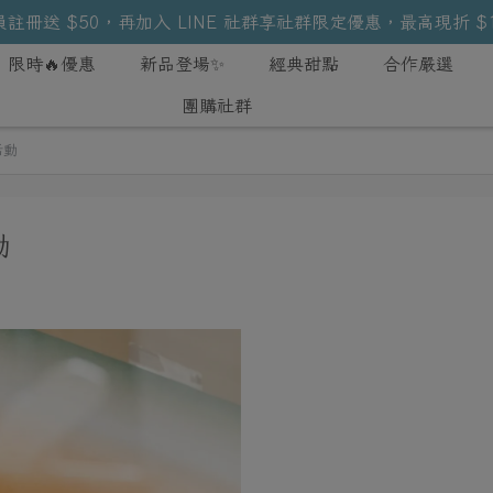
註冊送 $50，再加入 LINE 社群享社群限定優惠，最高現折 $
限時🔥優惠
新品登場✨
經典甜點
合作嚴選
團購社群
活動
動