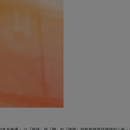
的各方串連。 以「玻璃」與「糖」的「透明」型態象徵善待環境的心態，