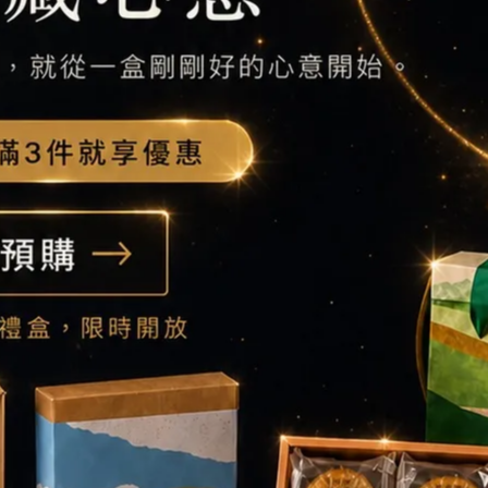
，茶香塔殼乘載了清新淡雅的四季春杏仁奶餡與蜜桃慕斯，明亮酸甜的蜜
光芒，高雅口感與香氣為甜點增添滿滿幸福感。
春杏奶餡/四季春塔殼/原味香緹/四季春香緹