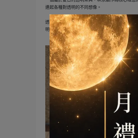
連起各種對透明的不同想像。
透明祭__Galas中的「 __ 」，意即透過
明祭中發生，今年度 Ponpie 也推出限定甜點