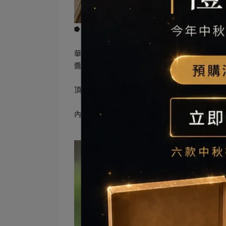
⭓ 透明甜點—白桃琥珀四季春 🍑
華麗的外表下蘊藏著「蜜桃x綠茶」的清新滋味
醬與滑順回甘的雙色香緹帶來豐富的味蕾體驗。
頂端的桂花蜜水晶凍晶瑩透亮，像寶石般閃耀著
內容物：桂花蜜水晶凍/蜜桃果醬/蜜桃慕斯/四季