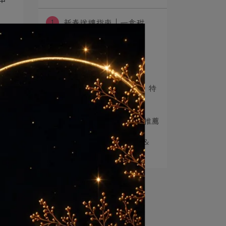
1
新春送禮指南｜一盒甜
點，把祝福送得剛剛好
透
2
Make a wish，Ponpie
冬⋯
3
🍰 Ponpie 榮獲「LINE 特
優店⋯
4
2025 母親節限定甜點推薦
5
​ 【2024 Ponpie 回顧 ＆
⋯