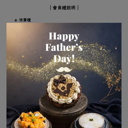
｜會員禮說明｜
◈ 
消費禮
享消費1%紅利回饋，紅利1點=新台幣1元，可於結帳時
折抵現金使用。
◈ 
註冊禮
首次註冊「Ponpie澎派」官網會員成功，將由系統自動
發送$50禮金（效期30天)至會員信箱，亦會直接存入會
員帳戶，請在結帳頁面使用。
◈ 
升等禮
年度消費累積符合會員資格門檻時，將由系統自動發送
至您的會員Email，亦會直接存入會員帳戶，請至「我的
帳戶」中的「專屬優惠券」查詢。
VIP好澎友滿1200元折100元（效期30天)、VVIP鐵粉滿
1200元折100元（效期30天)。
◈ 
生日禮
將在每月1號由系統自動發送至您註冊時填寫的Email，
亦會直接存入您的會員帳戶中，請至「我的帳戶」中的