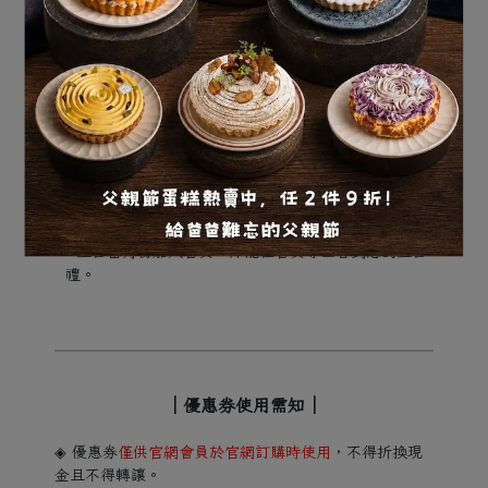
「專屬優惠券」查詢。
VIP好澎友不限消費金額折100元（效期30天)、VVIP鐵
粉不限消費金額折200元（效期30天)。
生日禮發送條件：
註冊時請填寫生日資料，如未填寫則不發送生日禮。
如當月份才更改生日資料至當月者，不補發當月生日
禮。
如註冊時或將帳戶設定為「不訂閱店家優惠」則視為
放棄生日禮。
生日當月份加入會員，即能在會員專區看到您的生日
禮。
｜優惠券使用需知｜
◈ 優惠券
僅供官網會員於官網訂購時使用
，不得折換現
金且不得轉讓。