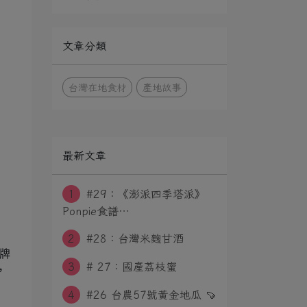
文章分類
台灣在地食材
產地故事
最新文章
1
#29：《澎派四季塔派》
Ponpie食譜⋯
2
#28：台灣米麴甘酒
品牌
3
# 27：國產荔枝蜜​​
，
4
#26 台農57號黃金地瓜 🍠