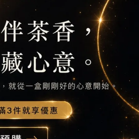
適的海拔高度加上充沛的雨量，環境非常適合茶樹生長，為知名
隊位於鹿谷鄉鳳凰山，終年雲霧飄渺、山嵐裊繞，山間林相優美
茶，一入口微微炭火味、茶韻甘醇清甜，是具代表性的臺灣茶品