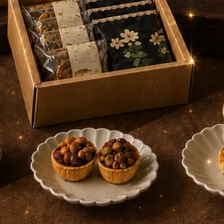
】從清新雅緻的白花香開場，一點一滴牽引出碩果纍纍至成熟化蜜的綻
般的風味紋理，更呼應著Ponpie經典的手作水果塔與百年前