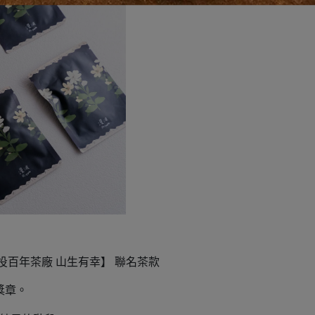
【南投百年茶廠 山生有幸】 聯名茶款
金獎章。