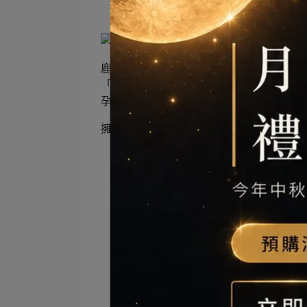
來自南投茶鄉的好滋味
鹿谷鄉位於南投縣西南部，丘陵地形、合
「凍頂烏龍茶」發源地。 「山生有幸」團
孕育出高品質的茶樹。
擁有金黃色茶湯的凍頂烏龍茶屬於半發酵