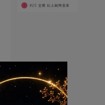
5
#​25 宜蘭 紅土鹹鴨蛋黃 ​