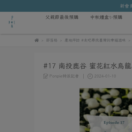
新會員
父親節最後預購
中秋禮盒✨預購
部落格
產地拜訪 #走吧尋找臺灣的幸福滋味
#17 南投鹿谷 蜜花紅水烏
Ponpie特派記者
2024-01-10