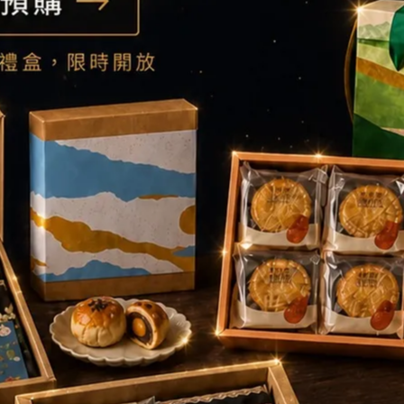
年茶廠「山生有幸」的限定聯名茶款，只有在Ponpie才喝得到！
帶存在大片香花田，種植茉莉、梔子、秀英花，供應著大稻埕茶
具有文化底蘊的經典好味道，山生有幸使用複合窨花技術，選用
投紅水烏龍純淨花香。