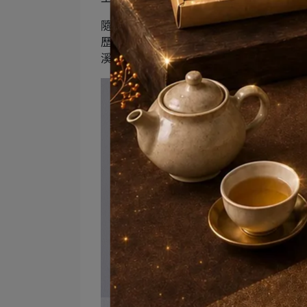
隨著時間緩緩浸萃，【 漫波 Ripple 
歷程，彷彿用味覺感官便能體驗如同湖光漫波
溪畔的香花勝景。