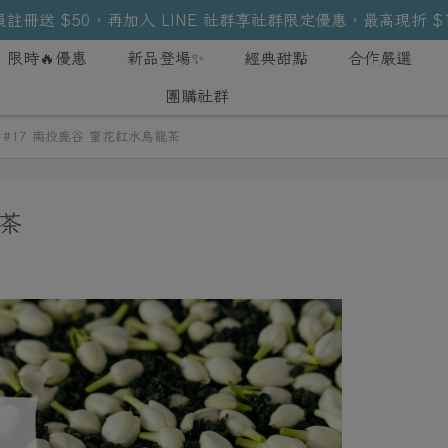
註冊送 $50，再加入 LINE 社群享社群限定優惠，最高現折 $
限時🔥優惠
新品登場✨
經典甜點
合作嚴選
團購社群
#17 南投鹿谷 蜜花紅水烏龍茶
龍茶