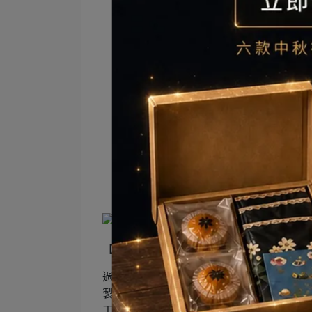
Ponpie限定的幸福臺灣味
【 漫波 Ripple 】為Ponpie與南投百
過去淡水河沿岸的三蘆、板橋、南萬華一
製作薰花包種茶所需原料。為了復刻如此
工採摘台灣天然茉莉花、含笑花，賦予南