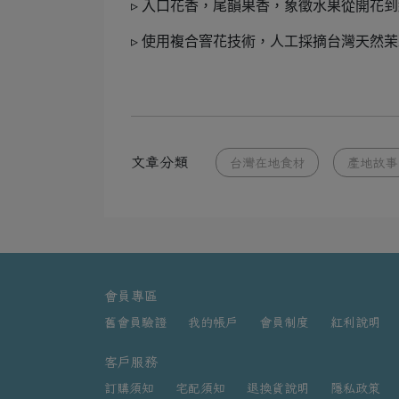
▹ 入口花香，尾韻果香，象徵水果從開花
▹ 使用複合窨花技術，人工採摘台灣天然
文章分類
台灣在地食材
產地故事
會員專區
舊會員驗證
我的帳戶
會員制度
紅利說明
客戶服務
訂購須知
宅配須知
退換貨說明
隱私政策